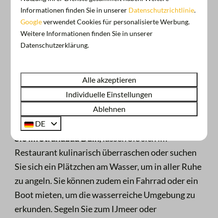
Informationen finden Sie in unserer
Datenschutzrichtlinie
.
Google
verwendet Cookies für personalisierte Werbung.
Weitere Informationen finden Sie in unserer
Datenschutzerklärung.
Entdecken Sie die Umgebung
Alle akzeptieren
Individuelle Einstellungen
Während Ihrer Übernachtung in einer
Ablehnen
Wasserblase auf dem Wasser können Sie die
Einrichtungen im Yachthafen nutzen.
Entspannen
DE
Sie im Strandbad Duin
, lassen Sie sich im
Restaurant kulinarisch überraschen oder suchen
Sie sich ein Plätzchen am Wasser, um in aller Ruhe
zu angeln. Sie können zudem ein Fahrrad oder ein
Boot mieten, um die wasserreiche Umgebung zu
erkunden. Segeln Sie zum IJmeer oder