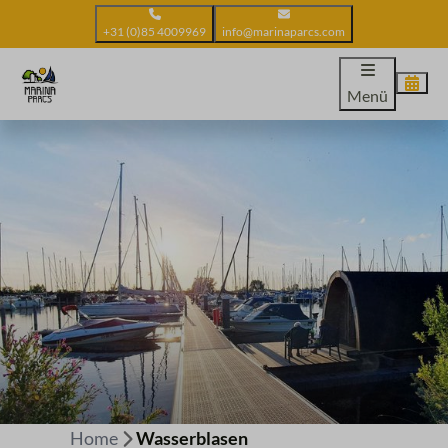
+31 (0)85 4009969
info@marinaparcs.com
Menü
Home
Wasserblasen