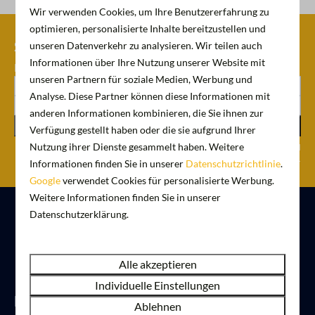
Wir verwenden Cookies, um Ihre Benutzererfahrung zu
optimieren, personalisierte Inhalte bereitzustellen und
Schrijf je nu in voor onze
unseren Datenverkehr zu analysieren. Wir teilen auch
Informationen über Ihre Nutzung unserer Website mit
nieuwsbrief
unseren Partnern für soziale Medien, Werbung und
Analyse. Diese Partner können diese Informationen mit
anderen Informationen kombinieren, die Sie ihnen zur
Registrieren Sie sich
Verfügung gestellt haben oder die sie aufgrund Ihrer
Nutzung ihrer Dienste gesammelt haben. Weitere
Gesichert durch reCaptcha,
Datenschutzbestimmungen
und
Servicebedingungen
gelten.
Informationen finden Sie in unserer
Datenschutzrichtlinie
.
Google
verwendet Cookies für personalisierte Werbung.
Weitere Informationen finden Sie in unserer
Datenschutzerklärung.
Bezahlen Sie sicher
Alle akzeptieren
Individuelle Einstellungen
Kontakt
Ablehnen