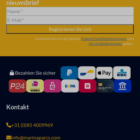
nieuwsbrief
Registrieren Sie sich
Gesichert durch reCaptcha,
Datenschutzbestimmungen
und
Servicebedingungen
gelten.
Bezahlen Sie sicher
Kontakt
+31 (0)85 4009969
info@marinaparcs.com