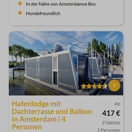
In der Nähe von Amsterdamse Bos
Hundefreundlich
9
Hafenlodge mit
Ab
Dachterrasse und Balkon
417 €
in Amsterdam | 4
2 Nächte
Personen
2 Personen