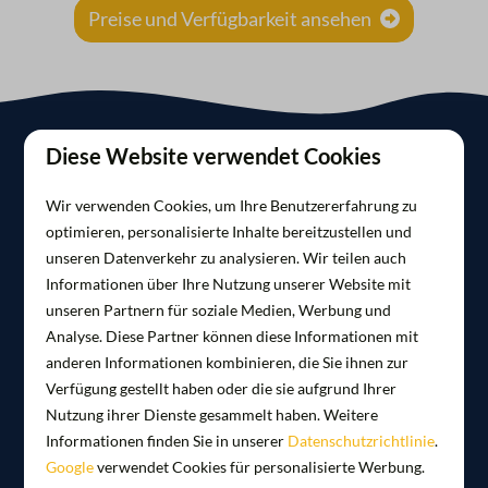
Preise und Verfügbarkeit ansehen
Diese Website verwendet Cookies
In welchem Yachthafen in
Wir verwenden Cookies, um Ihre Benutzererfahrung zu
Amsterdam übernachtest
optimieren, personalisierte Inhalte bereitzustellen und
unseren Datenverkehr zu analysieren. Wir teilen auch
du?
Informationen über Ihre Nutzung unserer Website mit
unseren Partnern für soziale Medien, Werbung und
Mit Marina Parcs können Sie an zwei
Analyse. Diese Partner können diese Informationen mit
einzigartigen Standorten am Wasser
anderen Informationen kombinieren, die Sie ihnen zur
übernachten. Der Yachthafen De Hoop liegt am
Verfügung gestellt haben oder die sie aufgrund Ihrer
Nutzung ihrer Dienste gesammelt haben. Weitere
Nieuwe Meer in Amsterdam-Zuid. Hier können
Informationen finden Sie in unserer
Datenschutzrichtlinie
.
Sie in der 4-Personen-Havenlodge mit Balkon und
Google
verwendet Cookies für personalisierte Werbung.
Dachterrasse übernachten, in der auch ein